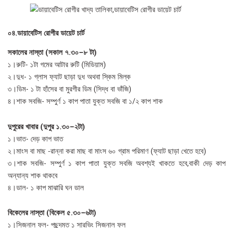
০৪.ডায়াবেটিস রোগীর ডায়েট চার্ট
সকালের নাস্তা (সকাল ৭.৩০–৮ টা)
১।রুটি- ১টা গমের আটার রুটি (মিডিয়াম)
২।দুধ- ১ গ্লাস ফ্যাট ছাড়া দুধ অথবা স্কিম মিল্ক
৩।ডিম- ১ টা হাঁসের বা মুরগীর ডিম (সিদ্ধ বা ভাঁজি)
৪।শাক সবজি- সম্পুর্ণ ১ কাপ পাতা যুক্ত সবজি বা ১/২ কাপ শাক
দুপুরের খাবার (দুপুর ১.৩০–২টা)
১।ভাত- দেড় কাপ ভাত
২।মাংস বা মাছ -রান্না করা মাছ বা মাংস ৬০ গ্রাম পরিমাণ (ফ্যাট ছাড়া খেতে হবে)
৩।শাক সবজি- সম্পুর্ণ ১ কাপ পাতা যুক্ত সবজি অবশ্যই খাকতে হবে,বাকী দেড় কাপ
অন্যান্য শাক থাকবে
৪।ডাল- ১ কাপ মাঝারি ঘন ডাল
বিকেলের নাস্তা (বিকেল ৫.৩০–৬টা)
১।সিজনাল ফল- পছন্দমত ১ সারভিং সিজনাল ফল