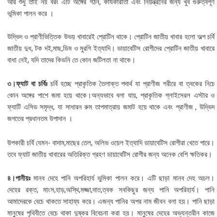
আর শুধু তাই নয় বরং এটি অঙ্গের গঠন, কার্যকারীতা এবং নিয়ন্ত্রনের জন্য খুব গুরুত্বপূর্ণ
ভূমিকা পালন করে ।
উদ্ভিদ ও প্রাণীভিত্তিক উভয় খাবারেই প্রোটিন থাকে। প্রোটিন জাতীয় খাবার হলো অল্প চর্বি
জাতীয় দুধ, টক দই,মাছ,ডিম ও মুরগি ইত্যাদি। ডায়াবেটিস রোগীদের প্রোটিন জাতীয় খাবারে
বাধা নেই, যদি তাদের কিডনি তে কোন জটিলতা না থাকে।
৩।ফ্যাট বা চর্বিঃ
চর্বি হচ্ছে প্রাকৃতিক তৈলাক্ত পদার্থ যা প্রাণীজ শরীরে বা ত্বকের নিচে
কোন অঙ্গের পাশে জমা হয়ে থাকে।অন্যভাবে বলা যায়, প্রাকৃতিক গ্লাইসেরল এস্টার ও
ফ্যাটি এসিড সমৃদ্ধ, যা সাধারন রুম তাপমাত্রায় জমাট হয়ে থাকে এবং প্রাণীজ , উদ্ভিদ
জগতের প্রধানতম উপাদান ।
উপকারী চর্বি যেমন- বাদাম,মাছের তেল, অলিভ ওয়েল ইত্যাদি ডায়াবেটিস রোগীরা খেতে পারে।
তবে ফ্যাট জাতীয় খাবারের অতিরিক্ত গ্রহণ ডায়াবেটিস রোগীর জন্য অনেক বেশি ক্ষতিকর।
৪।পানীয়ঃ
মানব দেহে পানি অপরিহার্য ভুমিকা পালন করে। এটি ছাড়া মানব দেহ অচল।
দেহের রক্ত, মাংস,হাড়,অস্থি,মজ্জা,দাত,ত্বক সবকিছুর জন্য পানি অপরিহার্য। পানি
আমাদেরকে বেচে থাকতে সাহায্য করে। এজন্য পানির অপর নাম জীবন বলা হয়। পানি ছাড়া
মানুষের পৃথিবীতে বেচে থাকা দুষ্কর বিবেচনা করা হয়। মানুষের দেহের অভ্যন্তরীন কাজে