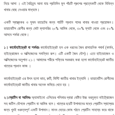
নিয়ে আসা । এই বৈচিত্র্য আনা যায় প্রতিদিন মূল পাঁচটি গ্রুপের প্রত্যেকটি থেকে বিভিন্ন
খাবার বেছে নেওয়ার মাধ্যমে।
একটি স্বাস্থ্যকর ও সুষম ডায়েটের জন্য পাচঁটি প্রধান পদের খাবার খাওয়া প্রয়োজন।
ডায়াবেটিস রোগীর জন্য মোট ক্যালরির ২০% আমিষ থেকে, ৩০% ফ্যাট থেকে এবং ৫০%
আসবে শর্করা থেকে।
১। কার্বোহাইড্রেট বা শর্করাঃ
কার্বোহাইড্রেট হল এক ধরনের জৈব রাসায়নিক পদার্থ (কার্বন,
হাইড্রোজেন ও অক্সিজেনের সমন্বিত রূপ। এটি একটি জৈব যৌগ)। এতে হাইডোজেন ও
অক্সিজেনের অনুপাত ২:১। আমাদের শরীরে শক্তির সরবরাহ করা হলো কার্বোহাইড্রেট জাতীয়
খাদ্যের প্রধান কাজ ।
কার্বোহাইড্রেট এর উৎস হলো ভাত, রুটি, মিস্টি জাতীয় খাবার ইত্যাদি । ডায়াবেটিস রোগীদের
কার্বোহাইড্রেট জাতীয় খাবার অনেক কমিয়ে খেতে হয় ।
২।প্রোটিন বা আমিষঃ
অ্যামাইনো এসিডের পলিমার দ্বারা বেষ্টিত উচ্চ ভরযুক্ত নাইট্রোজেন
সহ জটিল যৌগকে প্রোটিন বা আমিষ বলে। খাদ্যের ছয়টি উপাদানের মধ্যে প্রোটিন স্বাস্থের
জন্য খুবই গুরুত্বপূর্ণ একটি উপাদান। মানব দেহের কোষ গঠনে প্রোটিন সাহায্য করে থাকে