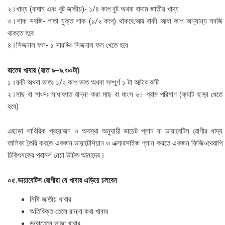
২।খাদ্য (বাদাম এবং বুট জাতীয়)- ১/৪ কাপ বুট অথবা বাদাম জাতীয় খাদ্য
৩।শাক সবজি- পাতা যুক্ত শাক (১/২ কাপ) থাকবে,আর বাকী আধা কাপ অন্যান্য সবজি
থাকতে হবে
৪।সিজনাল ফল- ১ সারভিং সিজনাল ফল খেতে হবে
রাতের খাবার (রাত ৯–৯.৩০টা)
১।রুটি অথবা ভাতঃ ১/২ কাপ ভাত অথবা সম্পুর্ণ ১ টা আটার রুটি
২।মাছ বা মাংসঃ সাধারণত
রান্না করা মাছ বা মাংস ৬০ গ্রাম পরিমাণ
(ফ্যাট ছাড়া
খেতে
হবে
)
এছাড়া শারিরিক প্রয়োজন ও অবস্থা অনুযায়ী ডায়েট প্লান বা ডায়াবেটিস রোগীর খাদ্য
তালিকা তৈরি করতে একজন ডায়াটেশিয়ান ও এক্সারসাইজ প্লান করতে একজন ফিজিওথেরাপি
চিকিৎসকের পরামর্শ নেয়া উচিত আমাদের।
০৫.ডায়াবেটিস রোগীরা যে খাবার এড়িয়ে চলবেন
মিষ্টি জাতীয় খাবার
অতিরিক্ত তেলে রান্না করা খাবার
ডুবোতেলে ভাজা খাবার