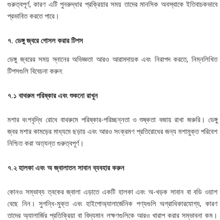
গুরুত্বপূর্ণ, কারণ এটি পুনরুদ্ধার প্রক্রিয়ার সময় তাদের মানসিক অবস্থাকে ইতিবাচকভাবে
প্রভাবিত করতে পারে।
৭. ডেঙ্গু জ্বরে গোসল করার টিপস
ডেঙ্গু জ্বরের সময় স্নানের অভিজ্ঞতা আরও আরামদায়ক এবং নিরাপদ করতে, নিম্নলিখিত
টিপসগুলি বিবেচনা করুন:
৭.১ বাথরুম পরিষ্কার এবং শুকনো রাখুন
মশার বংশবৃদ্ধি রোধে বাথরুমে পরিষ্কার-পরিচ্ছন্নতা ও শুষ্কতা বজায় রাখা জরুরি। ডেঙ্গু
জ্বর মশার কামড়ের মাধ্যমে ছড়ায় এবং আরও সংক্রমণ প্রতিরোধের জন্য মশামুক্ত পরিবেশ
নিশ্চিত করা অত্যন্ত গুরুত্বপূর্ণ।
৭.২ হালকা এবং অ জ্বালাতন সাবান ব্যবহার করুন
কোনও সম্ভাব্য ত্বকের জ্বালা এড়াতে একটি হালকা এবং অ-খড়ক সাবান বা বডি ওয়াশ
বেছে নিন। সুগন্ধি-মুক্ত এবং হাইপোঅ্যালার্জেনিক পণ্যগুলি অগ্রাধিকারযোগ্য, কারণ
তাদের অ্যালার্জির প্রতিক্রিয়া বা বিদ্যমান লক্ষণগুলিকে আরও খারাপ করার সম্ভাবনা কম।