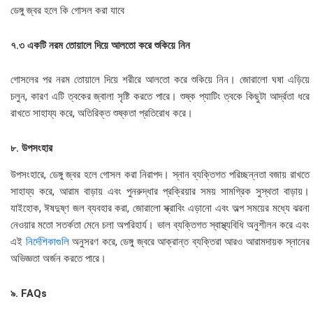
ডেঙ্গু জ্বর হলে কি গোসল করা যাবে
৭.৩ একটি নরম তোয়ালে দিয়ে আলতো করে শুকিয়ে নিন
গোসলের পর নরম তোয়ালে দিয়ে শরীরে আলতো করে শুকিয়ে নিন। জোরালো ঘষা এড়িয়ে
চলুন, কারণ এটি ত্বকের জ্বালা সৃষ্টি করতে পারে। শুষ্ক প্যাটিং ত্বকে কিছুটা আর্দ্রতা ধরে
রাখতে সাহায্য করে, অতিরিক্ত শুষ্কতা প্রতিরোধ করে।
৮. উপসংহার
উপসংহারে, ডেঙ্গু জ্বর হলে গোসল করা নিরাপদ। স্নান ব্যক্তিগত পরিচ্ছন্নতা বজায় রাখতে
সাহায্য করে, আরাম বাড়ায় এবং পুনরুদ্ধার প্রক্রিয়ার সময় সামগ্রিক সুস্থতা বাড়ায়।
যাইহোক, ঈষদুষ্ণ জল ব্যবহার করা, জোরালো স্ক্রাবিং এড়ানো এবং অল্প সময়ের মধ্যে ঝরনা
নেওয়ার মতো সতর্কতা মেনে চলা অপরিহার্য। ভাল ব্যক্তিগত স্বাস্থ্যবিধি অনুশীলন করে এবং
এই
নির্দেশিকাগুলি
অনুসরণ করে, ডেঙ্গু জ্বরে আক্রান্ত ব্যক্তিরা আরও আরামদায়ক স্নানের
অভিজ্ঞতা অর্জন করতে পারে।
৯. FAQs