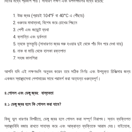
দিনের মধ্যে প্রকাশ পায়। সাধারণ লক্ষণ এবং উপসর্গগুলির মধ্যে রয়েছে:
উচ্চ জ্বর (প্রায়ই 104°F বা 40°C এ পৌঁছায়)
গুরুতর মাথাব্যথা, বিশেষ করে চোখের পিছনে
পেশী এবং জয়েন্টে ব্যথা
ক্লান্তি এবং দুর্বলতা
ত্বকে ফুসকুড়ি (সাধারণত জ্বর শুরু হওয়ার দুই থেকে পাঁচ দিন পরে দেখা যায়)
নাক বা মাড়ি থেকে হালকা রক্তপাত
সহজ কালশিরা
আপনি যদি এই লক্ষণগুলি অনুভব করেন তবে সঠিক নির্ণয় এবং উপযুক্ত চিকিত্সার জন্য
একজন স্বাস্থ্যসেবা পেশাদারের সাথে পরামর্শ করা অত্যন্ত গুরুত্বপূর্ণ।
৪.গোসল এবং ডেঙ্গু জ্বর: বাস্তবতা
৪.১ ডেঙ্গু জ্বর হলে কি গোসল করা যাবে?
কিছু ভুল ধারণার বিপরীতে, ডেঙ্গু জ্বর হলে গোসল করা সম্পূর্ণ নিরাপদ। স্নান ব্যক্তিগত
স্বাস্থ্যবিধি বজায় রাখতে সাহায্য করে এবং আক্রান্ত ব্যক্তিকে আরাম দেয়। যাইহোক,