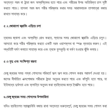
অত্যন্ত গরম বা ঠান্ডা জল অস্বস্তিকর হতে পারে এবং শরীরের উপর অতিরিক্ত চাপ সৃষ্টি
করতে পারে। হালকা গরম জল শরীর পরিষ্কার করার সময় আরামদায়ক তাপমাত্রা বজায়
রাখতে সাহায্য করে।
৫.২ জোরালো স্ক্রাবিং এড়িয়ে চলা
ত্বকের জ্বালা এবং অস্বস্তি রোধ করতে, স্নানের সময় জোরালো স্ক্রাবিং এড়িয়ে চলুন।
আলতো করে শরীর পরিষ্কার করতে একটি নরম ওয়াশক্লথ বা স্পঞ্জ ব্যবহার করুন। এই
পদ্ধতিটি ঘর্ষণ কমাতে সাহায্য করে এবং ত্বকে ফুসকুড়ি বা ঘর্ষণ হওয়ার ঝুঁকি কমায়।
৫.৩ মৃদু এবং সংক্ষিপ্ত ঝরনা
ডেঙ্গু জ্বরের সময় লম্বা গোসলের পরিবর্তে অল্প অল্প করে গোসল করার পরামর্শ দেওয়া হয়।
জলের দীর্ঘায়িত এক্সপোজার শরীরকে ঠান্ডা অনুভব করতে পারে এবং কাঁপুনি হতে পারে, যা
ইতিমধ্যে দুর্বলতা এবং ক্লান্তি অনুভব করা ব্যক্তিদের জন্য ট্যাক্সিং হতে পারে।
৬.ডেঙ্গু জ্বরের সময় গোসলের উপকারিতা
যদিও ব্যক্তিগত স্বাস্থ্যবিধি বজায় রাখা অত্যন্ত গুরুত্বপূর্ণ, ডেঙ্গু জ্বরের সময় গোসল করা