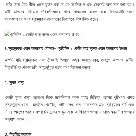
কেজি হারে ধীরে ধীরে ওজন হ্রাস করা সাধারণত নিরাপদ এবং টেকসই বলে মনে করা হয়।
এটি আপনার শরীরকে পরিবর্তনগুলির সাথে সামঞ্জস্য করতে এবং দীর্ঘমেয়াদী ওজন
ব্যবস্থাপনার জন্য স্বাস্থ্যকর অভ্যাসের বিকাশকে উৎসাহিত করে।
৪.স্বাস্থ্যকর ওজন কমানোর কৌশল- প্রতিদিন ১ কেজি করে দ্রুত ওজন কমানোর উপায়
আপনি যদি স্বাস্থ্যকর এবং টেকসই উপায়ে ওজন কমাতে চান, তাহলে আপনার রুটিনে
নিম্নলিখিত কৌশলগুলি অন্তর্ভুক্ত করার কথা বিবেচনা করুন:
1. সুষম খাদ্য
একটি সুষম খাদ্য গ্রহণের দিকে মনোনিবেশ করুন যাতে বিভিন্ন ধরণের পুষ্টি-ঘন খাবার
অন্তর্ভুক্ত থাকে। চর্বিহীন প্রোটিন, গোটা শস্য, ফল, শাকসবজি এবং স্বাস্থ্যকর চর্বি বেছে
নিন। অংশের আকার সম্পর্কে সচেতন থাকুন এবং অতিরিক্ত খাওয়া এড়াতে মননশীল খাওয়ার
অভ্যাস করুন।
2. নিয়মিত ব্যায়াম